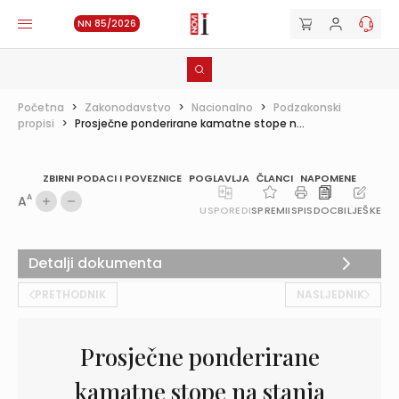
NN 85/2026
Početna
>
Zakonodavstvo
>
Nacionalno
>
Podzakonski
propisi
>
Prosječne ponderirane kamatne stope n...
ZBIRNI PODACI I POVEZNICE
POGLAVLJA
ČLANCI
NAPOMENE
A
A
USPOREDI
SPREMI
ISPIS
DOC
BILJEŠKE
Detalji dokumenta
PRETHODNIK
NASLJEDNIK
Prosječne ponderirane
kamatne stope na stanja