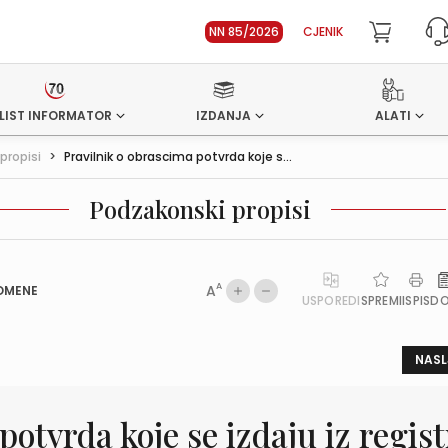
NN 85/2026
CJENIK
LIST INFORMATOR
IZDANJA
ALATI
propisi
>
Pravilnik o obrascima potvrda koje s...
Podzakonski propisi
A
A
OMENE
USPOREDI
SPREMI
ISPIS
D
NASL
otvrda koje se izdaju iz regis