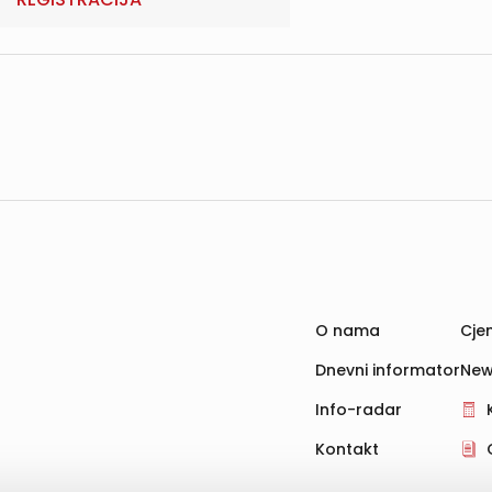
O nama
Cjen
Dnevni informator
New
Info-radar
Kontakt