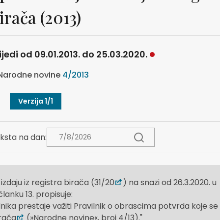
irača (2013)
ijedi od 09.01.2013. do 25.03.2020.
Narodne novine
4/2013
Verzija 1/1
ksta na dan:
zdaju iz registra birača (31/20
) na snazi od 26.3.2020. u
članku 13. propisuje:
ika prestaje važiti Pravilnik o obrascima potvrda koje se
irača
(»Narodne novine«, broj 4/13)."