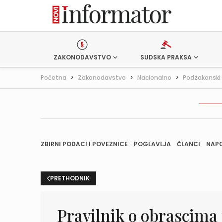
ZAKONODAVSTVO
SUDSKA PRAKSA
Početna
>
Zakonodavstvo
>
Nacionalno
>
Podzakonski 
ZBIRNI PODACI I POVEZNICE
POGLAVLJA
ČLANCI
NAP
PRETHODNIK
Pravilnik o obrascima p