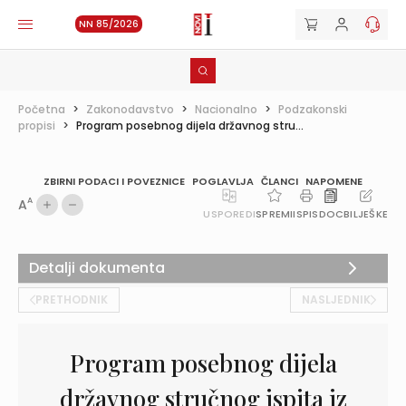
NN 85/2026
Početna
>
Zakonodavstvo
>
Nacionalno
>
Podzakonski
propisi
>
Program posebnog dijela državnog stru...
ZBIRNI PODACI I POVEZNICE
POGLAVLJA
ČLANCI
NAPOMENE
A
A
USPOREDI
SPREMI
ISPIS
DOC
BILJEŠKE
Detalji dokumenta
PRETHODNIK
NASLJEDNIK
Program posebnog dijela
državnog stručnog ispita iz