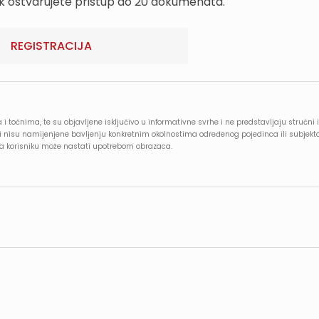
k ostvarujete pristup do 20 dokumenata.
REGISTRACIJA
 i točnima, te su objavljene isključivo u informativne svrhe i ne predstavljaju stručni i
e i nisu namijenjene bavljenju konkretnim okolnostima određenog pojedinca ili subjekt
oja korisniku može nastati upotrebom obrazaca.