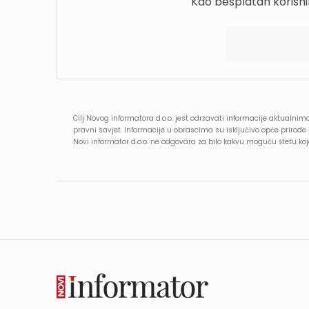
Kao besplatan korisni
Cilj Novog informatora d.o.o. jest održavati informacije aktualnima
pravni savjet. Informacije u obrascima su isključivo opće prirod
Novi informator d.o.o. ne odgovara za bilo kakvu moguću štetu k