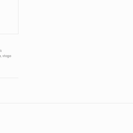
li
a, stoga