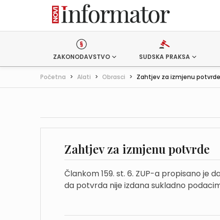
ZAKONODAVSTVO
SUDSKA PRAKSA
Početna
>
Alati
>
Obrasci
>
Zahtjev za izmjenu potvrd
Zahtjev za izmjenu potvrde
Člankom 159. st. 6. ZUP-a propisano je d
da potvrda nije izdana sukladno podacima