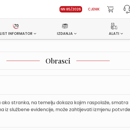
NN 85/2026
CJENIK
LIST INFORMATOR
IZDANJA
ALATI
e
Obrasci
a ako stranka, na temelju dokaza kojim raspolaže, smatra
 iz službene evidencije, može zahtijevati izmjenu potvrd