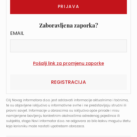
Zaboravljena zaporka?
EMAIL
REGISTRACIJA
Cilj Novog informatora d.o.o. jest održavati informacije aktualnima i točnima,
te su objavljene isključivo u informativne svrhe i ne predstavljaju stručni ili
pravni savjet. Informacije u obrascima su isključivo opće prirode i nisu
namijenjene bavljenju konkretnim okolnostima određenog pojedinca ili
subjekta, stoga Novi informator d.o.o. ne odgovara za bilo kakvu moguću štetu
koja korisniku može nastati upotrebom obrazaca.