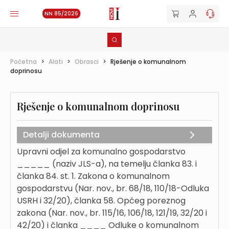
NN 85/2026
Početna
>
Alati
>
Obrasci
>
Rješenje o komunalnom
doprinosu
Rješenje o komunalnom doprinosu
Detalji dokumenta
Upravni odjel za komunalno gospodarstvo
_____ (naziv JLS-a), na temelju članka 83. i
članka 84. st. 1. Zakona o komunalnom
gospodarstvu (Nar. nov., br. 68/18, 110/18-Odluka
USRH i 32/20), članka 58. Općeg poreznog
zakona (Nar. nov., br. 115/16, 106/18, 121/19, 32/20 i
42/20) i članka ____ Odluke o komunalnom