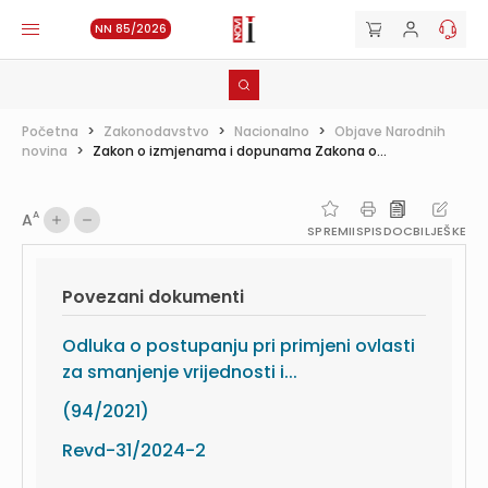
NN 85/2026
Početna
>
Zakonodavstvo
>
Nacionalno
>
Objave Narodnih
novina
>
Zakon o izmjenama i dopunama Zakona o...
A
A
SPREMI
ISPIS
DOC
BILJEŠKE
Povezani dokumenti
Odluka o postupanju pri primjeni ovlasti
za smanjenje vrijednosti i...
(94/2021)
Revd-31/2024-2