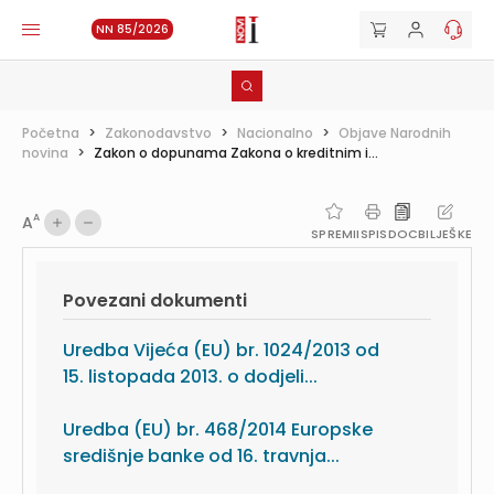
NN 85/2026
Početna
>
Zakonodavstvo
>
Nacionalno
>
Objave Narodnih
novina
>
Zakon o dopunama Zakona o kreditnim i...
A
A
SPREMI
ISPIS
DOC
BILJEŠKE
Povezani dokumenti
Uredba Vijeća (EU) br. 1024/2013 od
15. listopada 2013. o dodjeli...
Uredba (EU) br. 468/2014 Europske
središnje banke od 16. travnja...