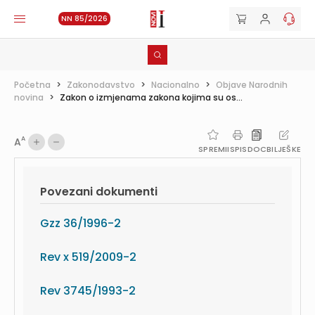
NN 85/2026
Početna
>
Zakonodavstvo
>
Nacionalno
>
Objave Narodnih
novina
>
Zakon o izmjenama zakona kojima su os...
A
A
SPREMI
ISPIS
DOC
BILJEŠKE
Povezani dokumenti
Gzz 36/1996-2
Rev x 519/2009-2
Rev 3745/1993-2