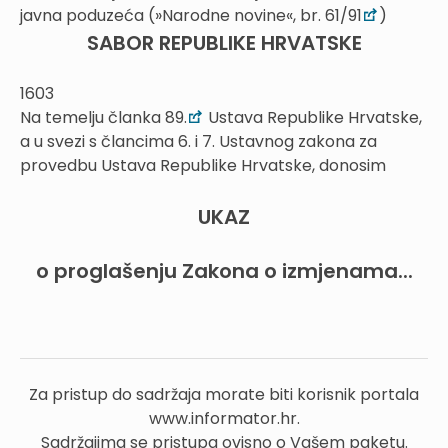
javna poduzeća (»Narodne novine«, br. 61/91
)
SABOR REPUBLIKE HRVATSKE
1603
Na temelju članka 89.
Ustava Republike Hrvatske,
a u svezi s člancima 6. i 7. Ustavnog zakona za
provedbu Ustava Republike Hrvatske, donosim
UKAZ
o proglašenju Zakona o izmjenama...
Za pristup do sadržaja morate biti korisnik portala
www.informator.hr.
Sadržajima se pristupa ovisno o Vašem paketu.