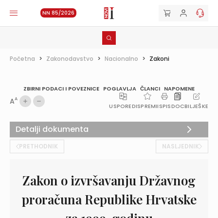
NN 85/2026
Početna
>
Zakonodavstvo
>
Nacionalno
>
Zakoni
ZBIRNI PODACI I POVEZNICE
POGLAVLJA
ČLANCI
NAPOMENE
A
A
USPOREDI
SPREMI
ISPIS
DOC
BILJEŠKE
Detalji dokumenta
PRETHODNIK
NASLJEDNIK
Zakon o izvršavanju Državnog
proračuna Republike Hrvatske