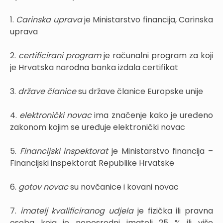
1.
Carinska uprava
je Ministarstvo financija, Carinska
uprava
2.
certificirani program
je računalni program za koji
je Hrvatska narodna banka izdala certifikat
3.
države članice
su države članice Europske unije
4.
elektronički novac
ima značenje kako je uređeno
zakonom kojim se uređuje elektronički novac
5.
Financijski inspektorat
je Ministarstvo financija –
Financijski inspektorat Republike Hrvatske
6.
gotov novac
su novčanice i kovani novac
7.
imatelj kvalificiranog udjela
je fizička ili pravna
osoba koja je neposredni imatelj 25 % ili više