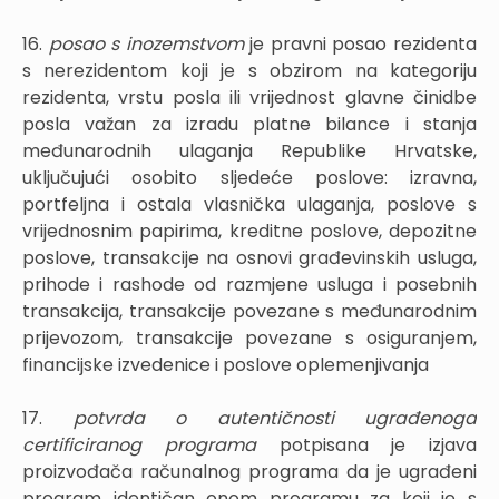
16.
posao s inozemstvom
je pravni posao rezidenta
s nerezidentom koji je s obzirom na kategoriju
rezidenta, vrstu posla ili vrijednost glavne činidbe
posla važan za izradu platne bilance i stanja
međunarodnih ulaganja Republike Hrvatske,
uključujući osobito sljedeće poslove: izravna,
portfeljna i ostala vlasnička ulaganja, poslove s
vrijednosnim papirima, kreditne poslove, depozitne
poslove, transakcije na osnovi građevinskih usluga,
prihode i rashode od razmjene usluga i posebnih
transakcija, transakcije povezane s međunarodnim
prijevozom, transakcije povezane s osiguranjem,
financijske izvedenice i poslove oplemenjivanja
17.
potvrda o autentičnosti ugrađenoga
certificiranog programa
potpisana je izjava
proizvođača računalnog programa da je ugrađeni
program identičan onom programu za koji je s