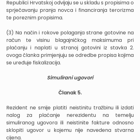
Republici Hrvatskoj odvijaju se u skladu s propisima o
sprječavanju pranja novca i financiranja terorizma
te poreznim propisima.
(3) Na način i rokove polaganja strane gotovine na
račun te visinu blagajničkog maksimuma pri
plaćanju i naplati u stranoj gotovini iz stavka 2.
ovoga članka primjenjuju se odredbe propisa kojima
se uređuje fiskalizacija.
Simulirani ugovori
Članak 5.
Rezident ne smije platiti neistinitu tražbinu ili izdati
nalog za plaćanje nerezidentu na temelju
simuliranog ugovora ili neistinite fakture odnosno
sklopiti ugovor u kojemu nije navedena stvarna
cijena.