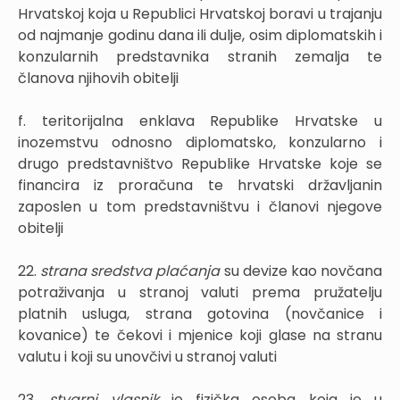
Hrvatskoj koja u Republici Hrvatskoj boravi u trajanju
od najmanje godinu dana ili dulje, osim diplomatskih i
konzularnih predstavnika stranih zemalja te
članova njihovih obitelji
f. teritorijalna enklava Republike Hrvatske u
inozemstvu odnosno diplomatsko, konzularno i
drugo predstavništvo Republike Hrvatske koje se
financira iz proračuna te hrvatski državljanin
zaposlen u tom predstavništvu i članovi njegove
obitelji
22.
strana sredstva plaćanja
su devize kao novčana
potraživanja u stranoj valuti prema pružatelju
platnih usluga, strana gotovina (novčanice i
kovanice) te čekovi i mjenice koji glase na stranu
valutu i koji su unovčivi u stranoj valuti
23.
stvarni vlasnik
je fizička osoba koja je u