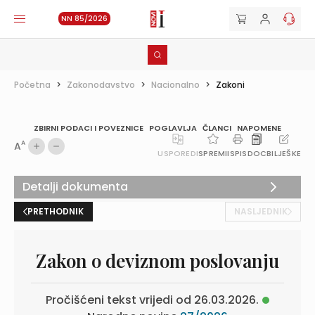
NN 85/2026
Početna
>
Zakonodavstvo
>
Nacionalno
>
Zakoni
ZBIRNI PODACI I POVEZNICE
POGLAVLJA
ČLANCI
NAPOMENE
A
A
USPOREDI
SPREMI
ISPIS
DOC
BILJEŠKE
Detalji dokumenta
PRETHODNIK
NASLJEDNIK
Zakon o deviznom poslovanju
Pročišćeni tekst vrijedi od 26.03.2026.