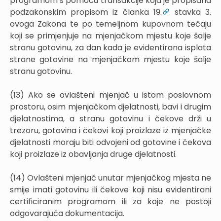
programom s pomoću transakcije koja je propisana
podzakonskim propisom iz članka 19.
stavka 3.
ovoga Zakona te po temeljnom kupovnom tečaju
koji se primjenjuje na mjenjačkom mjestu koje šalje
stranu gotovinu, za dan kada je evidentirana isplata
strane gotovine na mjenjačkom mjestu koje šalje
stranu gotovinu.
(13) Ako se ovlašteni mjenjač u istom poslovnom
prostoru, osim mjenjačkom djelatnosti, bavi i drugim
djelatnostima, a stranu gotovinu i čekove drži u
trezoru, gotovina i čekovi koji proizlaze iz mjenjačke
djelatnosti moraju biti odvojeni od gotovine i čekova
koji proizlaze iz obavljanja druge djelatnosti.
(14) Ovlašteni mjenjač unutar mjenjačkog mjesta ne
smije imati gotovinu ili čekove koji nisu evidentirani
certificiranim programom ili za koje ne postoji
odgovarajuća dokumentacija.