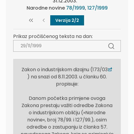
31.12.2003.
Narodne novine
78/1999
,
127/1999
Verzija 2/2
Prikaz pročišćenog teksta na dan:
Zakon o industrijskom dizajnu (173/03
) na snazi od 8.11.2003. u članku 60.
propisuje:
Danom početka primjene ovoga
Zakona prestaju važiti odredbe Zakona
o industrijskom obličju (»Narodne
novine«, broj 78/99. i 127/99.), osim
odredbe o zastupanju iz članka 57.