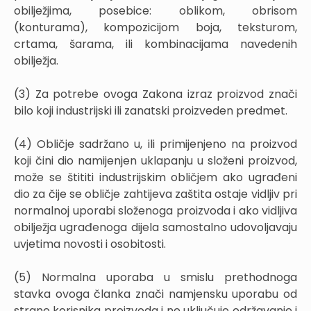
obilježjima, posebice: oblikom, obrisom
(konturama), kompozicijom boja, teksturom,
crtama, šarama, ili kombinacijama navedenih
obilježja.
(3) Za potrebe ovoga Zakona izraz proizvod znači
bilo koji industrijski ili zanatski proizveden predmet.
(4) Obličje sadržano u, ili primijenjeno na proizvod
koji čini dio namijenjen uklapanju u složeni proizvod,
može se štititi industrijskim obličjem ako ugrađeni
dio za čije se obličje zahtijeva zaštita ostaje vidljiv pri
normalnoj uporabi složenoga proizvoda i ako vidljiva
obilježja ugrađenoga dijela samostalno udovoljavaju
uvjetima novosti i osobitosti.
(5) Normalna uporaba u smislu prethodnoga
stavka ovoga članka znači namjensku uporabu od
strane korisnika proizvoda i ne uključuje održavanje i