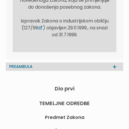
navedenoga Zakona, koja se primjenjuje
do donošenja posebnog zakona.
Ispravak Zakona o industrijskom obličju
(127/99
) objavljen 29.11.1999., na snazi
od 31.7.1999.
PREAMBULA
Dio prvi
TEMELJNE ODREDBE
Predmet Zakona