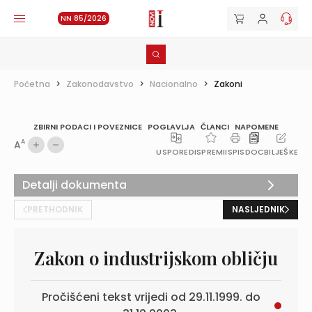
NN 85/2026
Početna
>
Zakonodavstvo
>
Nacionalno
>
Zakoni
ZBIRNI PODACI I POVEZNICE
POGLAVLJA
ČLANCI
NAPOMENE
A
A
USPOREDI
SPREMI
ISPIS
DOC
BILJEŠKE
Detalji dokumenta
PRETHODNIK
NASLJEDNIK
Zakon o industrijskom obličju
Pročišćeni tekst vrijedi od 29.11.1999. do