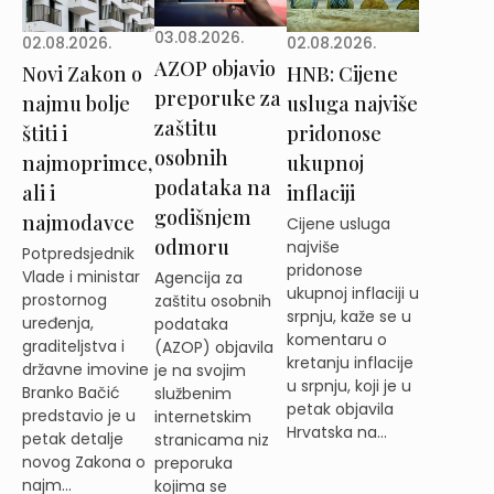
03.08.2026.
02.08.2026.
02.08.2026.
AZOP objavio
Novi Zakon o
HNB: Cijene
preporuke za
najmu bolje
usluga najviše
zaštitu
štiti i
pridonose
osobnih
najmoprimce,
ukupnoj
podataka na
ali i
inflaciji
godišnjem
najmodavce
Cijene usluga
odmoru
najviše
Potpredsjednik
pridonose
Vlade i ministar
Agencija za
ukupnoj inflaciji u
prostornog
zaštitu osobnih
srpnju, kaže se u
uređenja,
podataka
komentaru o
graditeljstva i
(AZOP) objavila
kretanju inflacije
državne imovine
je na svojim
u srpnju, koji je u
Branko Bačić
službenim
petak objavila
predstavio je u
internetskim
Hrvatska na...
petak detalje
stranicama niz
novog Zakona o
preporuka
najm...
kojima se