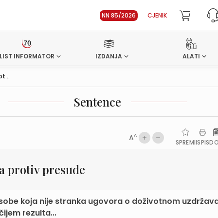
NN 85/2026
CJENIK
LIST INFORMATOR
IZDANJA
ALATI
t...
Sentence
A
A
SPREMI
ISPIS
D
a protiv presude
osobe koja nije stranka ugovora o doživotnom uzdržav
ijem rezulta...