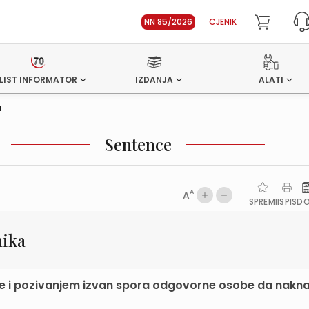
NN 85/2026
CJENIK
LIST INFORMATOR
IZDANJA
ALATI
a
Sentence
A
A
SPREMI
ISPIS
D
nika
ne i pozivanjem izvan spora odgovorne osobe da nakna