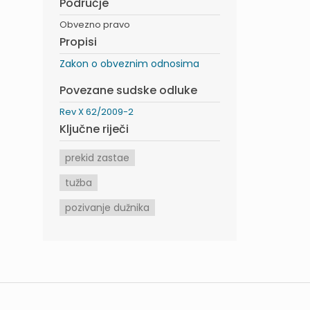
Područje
Obvezno pravo
Propisi
Zakon o obveznim odnosima
Povezane sudske odluke
Rev X 62/2009-2
Ključne riječi
prekid zastae
tužba
pozivanje dužnika