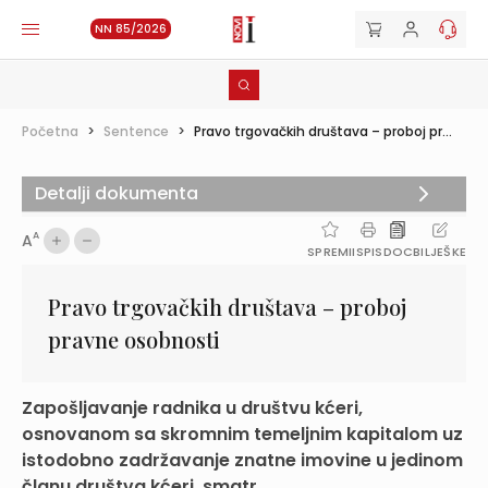
NN 85/2026
Početna
>
Sentence
>
Pravo trgovačkih društava – proboj pr...
Detalji dokumenta
A
A
SPREMI
ISPIS
DOC
BILJEŠKE
Pravo trgovačkih društava – proboj
pravne osobnosti
Zapošljavanje radnika u društvu kćeri,
osnovanom sa skromnim temeljnim kapitalom uz
istodobno zadržavanje znatne imovine u jedinom
članu društva kćeri, smatr...