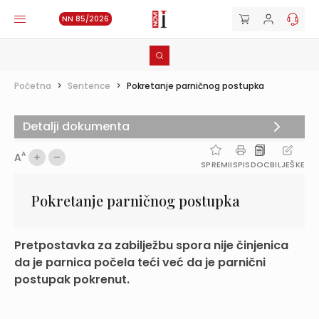
NN 85/2026
Početna
>
Sentence
>
Pokretanje parničnog postupka
Detalji dokumenta
A
A
SPREMI
ISPIS
DOC
BILJEŠKE
Pokretanje parničnog postupka
Pretpostavka za zabilježbu spora nije činjenica
da je parnica počela teći već da je parnični
postupak pokrenut.