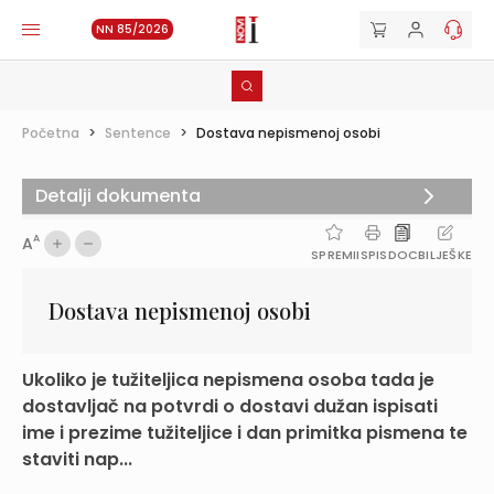
NN 85/2026
Početna
>
Sentence
>
Dostava nepismenoj osobi
Detalji dokumenta
A
A
SPREMI
ISPIS
DOC
BILJEŠKE
Dostava nepismenoj osobi
Ukoliko je tužiteljica nepismena osoba tada je
dostavljač na potvrdi o dostavi dužan ispisati
ime i prezime tužiteljice i dan primitka pismena te
staviti nap...