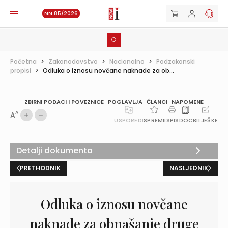
NN 85/2026
Početna
>
Zakonodavstvo
>
Nacionalno
>
Podzakonski
propisi
>
Odluka o iznosu novčane naknade za ob...
ZBIRNI PODACI I POVEZNICE
POGLAVLJA
ČLANCI
NAPOMENE
A
A
USPOREDI
SPREMI
ISPIS
DOC
BILJEŠKE
Detalji dokumenta
PRETHODNIK
NASLJEDNIK
Odluka o iznosu novčane
naknade za obnašanje druge