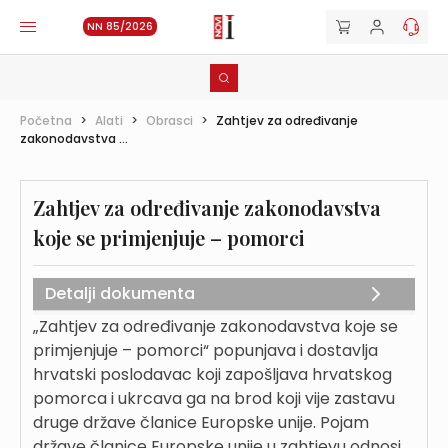
NN 85/2026
Početna
>
Alati
>
Obrasci
>
Zahtjev za određivanje
zakonodavstva ...
Zahtjev za određivanje zakonodavstva
koje se primjenjuje – pomorci
Detalji dokumenta
„Zahtjev za određivanje zakonodavstva koje se
primjenjuje – pomorci“ popunjava i dostavlja
hrvatski poslodavac koji zapošljava hrvatskog
pomorca i ukrcava ga na brod koji vije zastavu
druge države članice Europske unije. Pojam
države članice Europske unije u zahtjevu odnosi