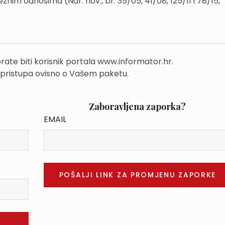
im odnosima (Nar. nov., br. 35/05, 41/08, 125/11 i 78/15,
rate biti korisnik portala www.informator.hr.
 pristupa ovisno o Vašem paketu.
Zaboravljena zaporka?
EMAIL