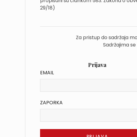
propisani su člankom 583. Zakona o obvezn
29/18)
Za pristup do sadržaja mo
Sadržajima se
Prijava
EMAIL
ZAPORKA