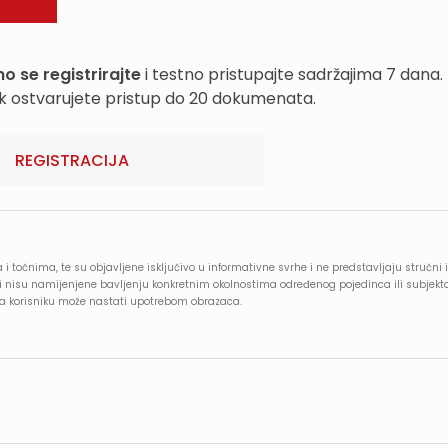
o se registrirajte
i testno pristupajte sadržajima 7 dana.
k ostvarujete pristup do 20 dokumenata.
REGISTRACIJA
 i točnima, te su objavljene isključivo u informativne svrhe i ne predstavljaju stručni i
e i nisu namijenjene bavljenju konkretnim okolnostima određenog pojedinca ili subjekt
oja korisniku može nastati upotrebom obrazaca.