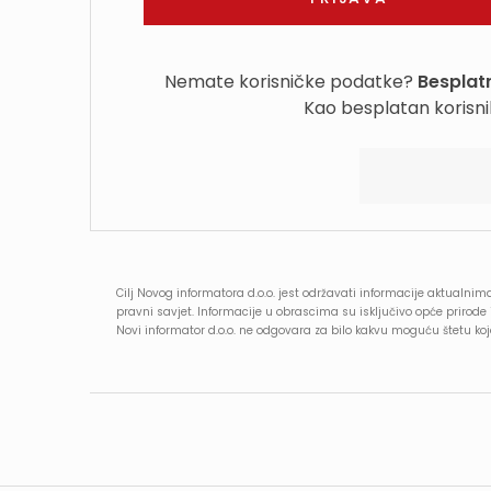
Nemate korisničke podatke?
Besplatn
Kao besplatan korisni
Cilj Novog informatora d.o.o. jest održavati informacije aktualnima
pravni savjet. Informacije u obrascima su isključivo opće prirod
Novi informator d.o.o. ne odgovara za bilo kakvu moguću štetu k