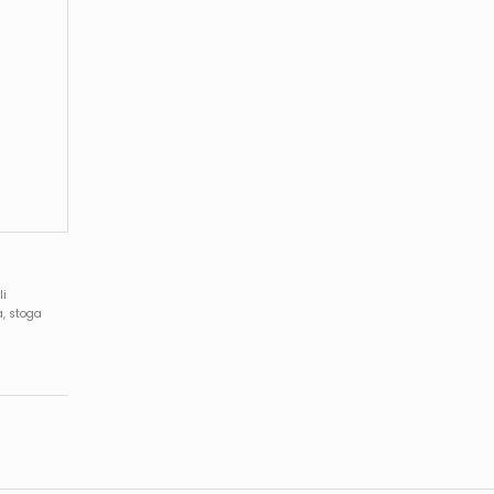
li
a, stoga