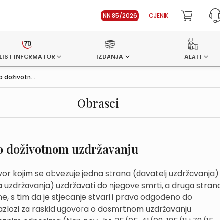
NN 85/2026
CJENIK
LIST INFORMATOR
IZDANJA
ALATI
 doživotn...
Obrasci
o doživotnom uzdržavanju
or kojim se obvezuje jedna strana (davatelj uzdržavanja)
ja uzdržavanja) uzdržavati do njegove smrti, a druga stran
vine, s tim da je stjecanje stvari i prava odgođeno do
Razlozi za raskid ugovora o dosmrtnom uzdržavanju