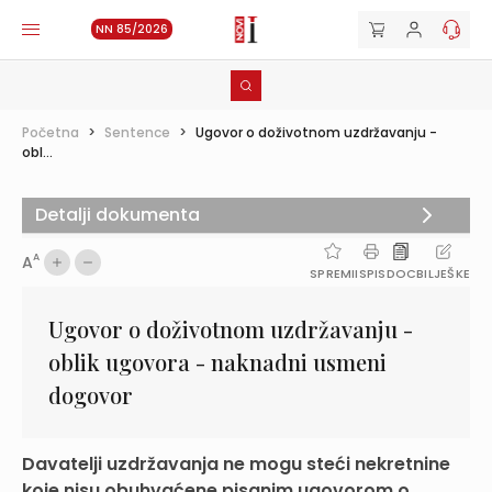
NN 85/2026
Početna
>
Sentence
>
Ugovor o doživotnom uzdržavanju -
obl...
Detalji dokumenta
A
A
SPREMI
ISPIS
DOC
BILJEŠKE
Ugovor o doživotnom uzdržavanju -
oblik ugovora - naknadni usmeni
dogovor
Davatelji uzdržavanja ne mogu steći nekretnine
koje nisu obuhvaćene pisanim ugovorom o