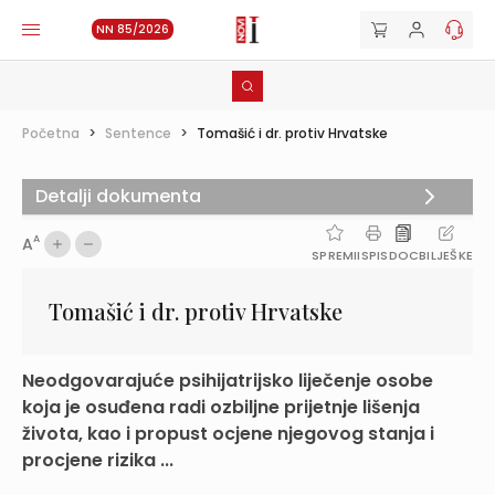
NN 85/2026
Početna
>
Sentence
>
Tomašić i dr. protiv Hrvatske
Detalji dokumenta
A
A
SPREMI
ISPIS
DOC
BILJEŠKE
Tomašić i dr. protiv Hrvatske
Neodgovarajuće psihijatrijsko liječenje osobe
koja je osuđena radi ozbiljne prijetnje lišenja
života, kao i propust ocjene njegovog stanja i
procjene rizika ...