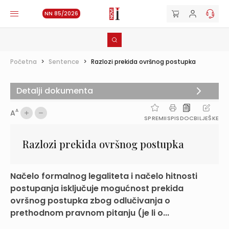
NN 85/2026
Početna
>
Sentence
>
Razlozi prekida ovršnog postupka
Detalji dokumenta
A
A
SPREMI
ISPIS
DOC
BILJEŠKE
Razlozi prekida ovršnog postupka
Načelo formalnog legaliteta i načelo hitnosti
postupanja isključuje mogućnost prekida
ovršnog postupka zbog odlučivanja o
prethodnom pravnom pitanju (je li o...