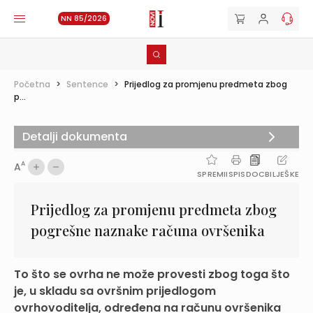
NN 85/2026
Početna
>
Sentence
>
Prijedlog za promjenu predmeta zbog
p...
Detalji dokumenta
A
A
SPREMI
ISPIS
DOC
BILJEŠKE
Prijedlog za promjenu predmeta zbog
pogrešne naznake računa ovršenika
To što se ovrha ne može provesti zbog toga što
je, u skladu sa ovršnim prijedlogom
ovrhovoditelja, određena na računu ovršenika