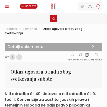
NN 85/2026
Početna
>
Sentence
>
Otkaz ugovora o radu zbog
svetkovanja...
Detalji dokumenta
A
A
SPREMI
ISPIS
DOC
BILJEŠKE
Otkaz ugovora o radu zbog
svetkovanja subote
Niti odredba čl. 40. Ustava, a niti odredba čl. 9.
toč. 1. Konvencije za zaštitu ljudskih prava i
temeljnih sloboda ne daju pravo pripadniku