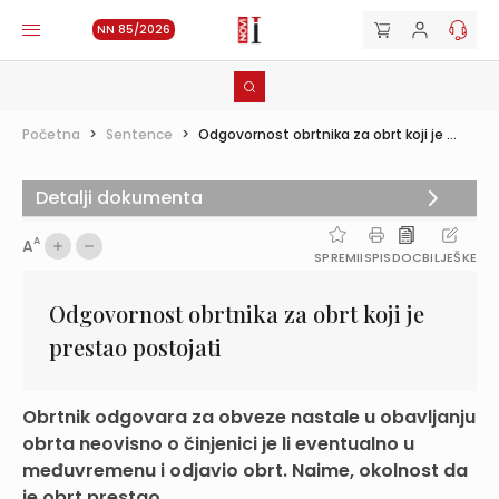
NN 85/2026
Početna
>
Sentence
>
Odgovornost obrtnika za obrt koji je ...
Detalji dokumenta
A
A
SPREMI
ISPIS
DOC
BILJEŠKE
Odgovornost obrtnika za obrt koji je
prestao postojati
Obrtnik odgovara za obveze nastale u obavljanju
obrta neovisno o činjenici je li eventualno u
međuvremenu i odjavio obrt. Naime, okolnost da
je obrt prestao ...