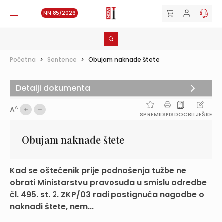
NN 85/2026
Početna
>
Sentence
>
Obujam naknade štete
Detalji dokumenta
A
A
SPREMI
ISPIS
DOC
BILJEŠKE
Obujam naknade štete
Kad se oštećenik prije podnošenja tužbe ne
obrati Ministarstvu pravosuđa u smislu odredbe
čl. 495. st. 2. ZKP/03 radi postignuća nagodbe o
naknadi štete, nem...