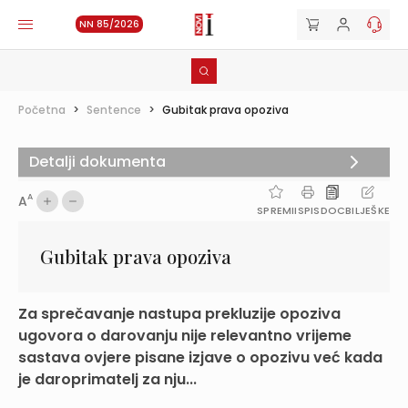
NN 85/2026
Početna
>
Sentence
>
Gubitak prava opoziva
Detalji dokumenta
A
A
SPREMI
ISPIS
DOC
BILJEŠKE
Gubitak prava opoziva
Za sprečavanje nastupa prekluzije opoziva
ugovora o darovanju nije relevantno vrijeme
sastava ovjere pisane izjave o opozivu već kada
je daroprimatelj za nju...