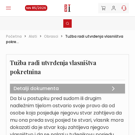
NN 85/2026
Početna
>
Alati
>
Obrasci
>
Tužba radi utvrđenja vlasništva
pokre...
Tužba radi utvrđenja vlasništva
pokretnina
Detalji dokumenta
Da bi u postupku pred sudom ili drugim
nadležnim tijelom ostvario svoje pravo da od
osobe koja posjeduje njegovu stvar zahtijeva da
mu ona preda svoj posjed te stvari, vlasnik mora
dokazati da je stvar koju zahtijeva njegovo
vlasništvo i da se nalazi u tuženikovu posjedu.