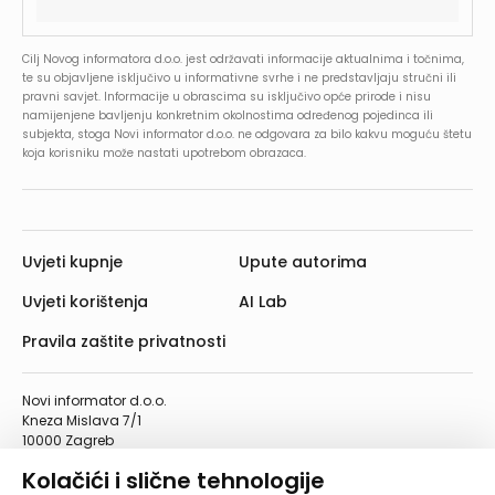
Cilj Novog informatora d.o.o. jest održavati informacije aktualnima i točnima,
te su objavljene isključivo u informativne svrhe i ne predstavljaju stručni ili
pravni savjet. Informacije u obrascima su isključivo opće prirode i nisu
namijenjene bavljenju konkretnim okolnostima određenog pojedinca ili
subjekta, stoga Novi informator d.o.o. ne odgovara za bilo kakvu moguću štetu
koja korisniku može nastati upotrebom obrazaca.
Uvjeti kupnje
Upute autorima
Uvjeti korištenja
AI Lab
Pravila zaštite privatnosti
Novi informator d.o.o.
Kneza Mislava 7/1
10000 Zagreb
Telefon: 01/4555-454
Kolačići i slične tehnologije
Telefaks: 01/4612-553