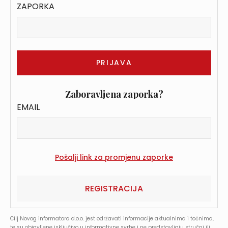
ZAPORKA
Zaboravljena zaporka?
EMAIL
REGISTRACIJA
Cilj Novog informatora d.o.o. jest održavati informacije aktualnima i točnima,
te su objavljene isključivo u informativne svrhe i ne predstavljaju stručni ili