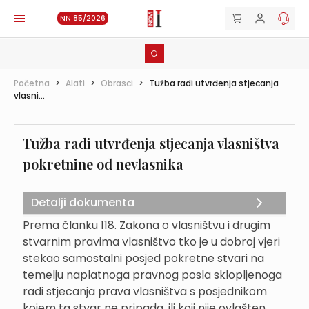
NN 85/2026
Početna
>
Alati
>
Obrasci
>
Tužba radi utvrđenja stjecanja
vlasni...
Tužba radi utvrđenja stjecanja vlasništva
pokretnine od nevlasnika
Detalji dokumenta
Prema članku 118. Zakona o vlasništvu i drugim
stvarnim pravima vlasništvo tko je u dobroj vjeri
stekao samostalni posjed pokretne stvari na
temelju naplatnoga pravnog posla sklopljenoga
radi stjecanja prava vlasništva s posjednikom
kojem ta stvar ne pripada, ili koji nije ovlašten