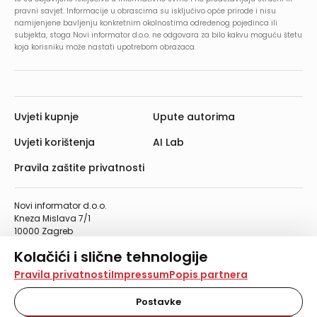
pravni savjet. Informacije u obrascima su isključivo opće prirode i nisu
namijenjene bavljenju konkretnim okolnostima određenog pojedinca ili
subjekta, stoga Novi informator d.o.o. ne odgovara za bilo kakvu moguću štetu
koja korisniku može nastati upotrebom obrazaca.
Uvjeti kupnje
Upute autorima
Uvjeti korištenja
AI Lab
Pravila zaštite privatnosti
Novi informator d.o.o.
Kneza Mislava 7/1
10000 Zagreb
Telefon: 01/4555-454
Kolačići i slične tehnologije
Telefaks: 01/4612-553
info@informator.hr
Na našoj web stranici koristimo kolačiće i slične
Pravila privatnosti
Impressum
Popis partnera
tehnologije za pohranu, čitanje i obradu informacija na
vašem uređaju. Time poboljšavamo korisničko iskustvo,
Postavke
PRATITE NAS:
analiziramo promet na stranici te prikazujemo sadržaje i