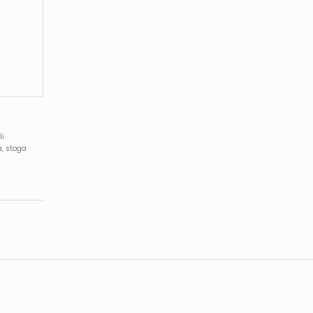
li
a, stoga