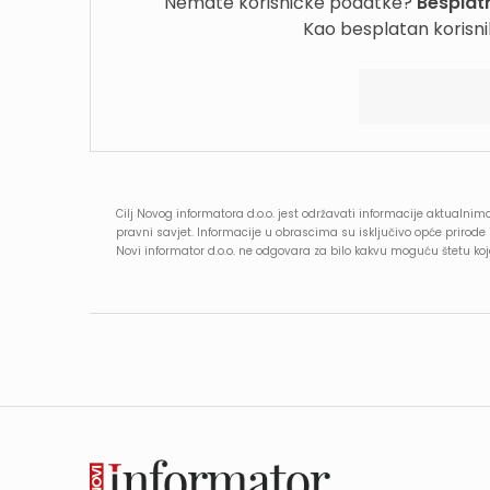
Nemate korisničke podatke?
Besplatn
Kao besplatan korisni
Cilj Novog informatora d.o.o. jest održavati informacije aktualnima
pravni savjet. Informacije u obrascima su isključivo opće prirod
Novi informator d.o.o. ne odgovara za bilo kakvu moguću štetu k