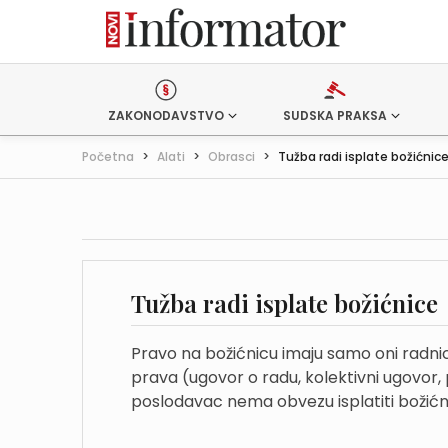
ZAKONODAVSTVO
SUDSKA PRAKSA
Početna
>
Alati
>
Obrasci
>
Tužba radi isplate božićnic
Tužba radi isplate božićnice
Pravo na božićnicu imaju samo oni radni
prava (ugovor o radu, kolektivni ugovor, p
poslodavac nema obvezu isplatiti božićn