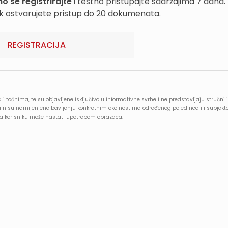
o se registrirajte
i testno pristupajte sadržajima 7 dana.
k ostvarujete pristup do 20 dokumenata.
REGISTRACIJA
 i točnima, te su objavljene isključivo u informativne svrhe i ne predstavljaju stručni i
e i nisu namijenjene bavljenju konkretnim okolnostima određenog pojedinca ili subjekt
oja korisniku može nastati upotrebom obrazaca.