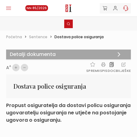
NN 85/2026
Početna
>
Sentence
>
Dostava police osiguranja
Detalji dokumenta
A
A
SPREMI
ISPIS
DOC
BILJEŠKE
Dostava police osiguranja
Propust osiguratelja da dostavi policu osiguranja
ugovaratelju osiguranja ne utječe na postojanje
ugovora o osiguranju.