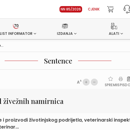
NN 85/2026
CJENIK
LIST INFORMATOR
IZDANJA
ALATI
...
Sentence
A
A
SPREMI
ISPIS
D
d živežnih namirnica
 proizvodi životinjskog podrijetla, veterinarski inspek
erinar...