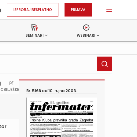
ISPROBAJ BESPLATNO
PRIJAVA
SEMINARI
WEBINARI
OC
BILJEŠKE
Br. 5166 od
10. rujna 2003.
tor