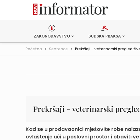
ZAKONODAVSTVO
SUDSKA PRAKSA
Početna
>
Sentence
>
Prekršaji - veterinarski pregled žive
Prekršaji - veterinarski pregle
Kad se u prodavaonici mješovite robe nalaze i
ovlaštenje ući u poslovni prostor i obaviti vet