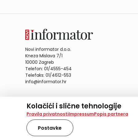
Novi informator d.o.o.
Kneza Mislava 7/1
10000 Zagreb
Telefon: 01/4555-454
Telefaks: 01/4612-553
info@informator.hr
PRATITE NAS:
Kolačići i slične tehnologije
Na našoj web stranici koristimo kolačiće i slične te
Pravila privatnosti
Impressum
Popis partnera
analiziramo promet na stranici te prikazujemo sadržaje
također koriste ove tehnologije.
Postavke
Odabirom opcije „Samo nužno“ prihvaćate samo one ko
obradu svih kolačića potrebnih za analitiku i marke