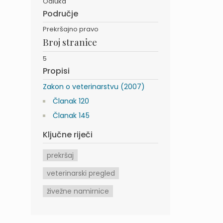
Odluka
Područje
Prekršajno pravo
Broj stranice
5
Propisi
Zakon o veterinarstvu (2007)
Članak 120
Članak 145
Ključne riječi
prekršaj
veterinarski pregled
živežne namirnice