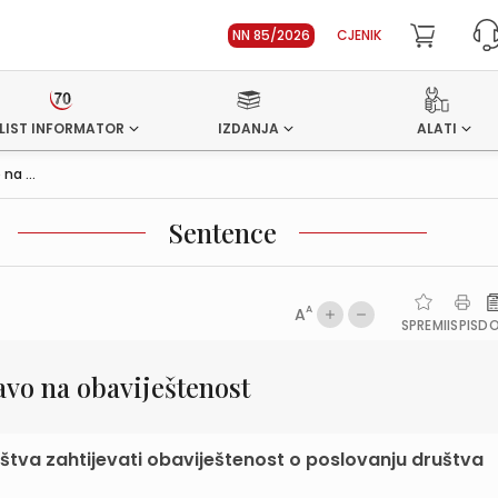
NN 85/2026
CJENIK
LIST INFORMATOR
IZDANJA
ALATI
na ...
Sentence
A
A
SPREMI
ISPIS
D
avo na obaviještenost
tva zahtijevati obaviještenost o poslovanju društva