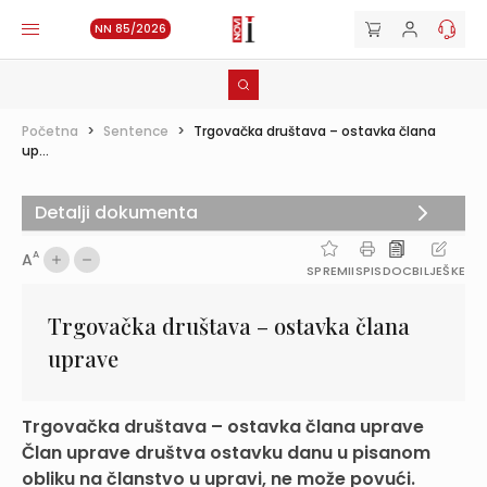
NN 85/2026
Početna
>
Sentence
>
Trgovačka društava – ostavka člana
up...
Detalji dokumenta
A
A
SPREMI
ISPIS
DOC
BILJEŠKE
Trgovačka društava – ostavka člana
uprave
Trgovačka društava – ostavka člana uprave
Član uprave društva ostavku danu u pisanom
obliku na članstvo u upravi, ne može povući.