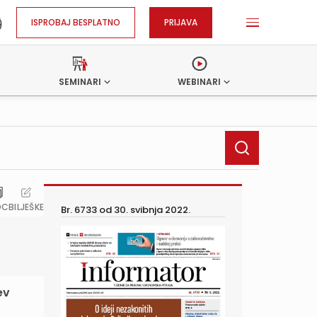
ISPROBAJ BESPLATNO
PRIJAVA
SEMINARI
WEBINARI
OC
BILJEŠKE
Br. 6733 od
30. svibnja 2022.
ev