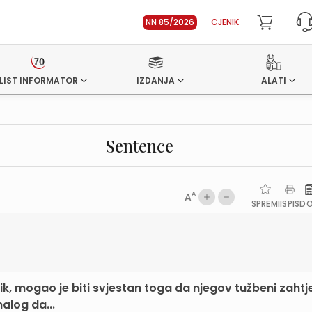
NN 85/2026
CJENIK
LIST INFORMATOR
IZDANJA
ALATI
Sentence
A
A
SPREMI
ISPIS
D
tnik, mogao je biti svjestan toga da njegov tužbeni zahtj
alog da...