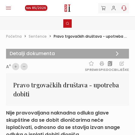
NN 85/2026
Početna
>
Sentence
>
Pravo trgovačkih društava - upotreba ...
Detalji dokumenta
A
A
SPREMI
ISPIS
DOC
BILJEŠKE
Pravo trgovačkih društava - upotreba
dobiti
Nije pravovaljana naknadna odluka glave
skupštine da se dobit dioničarima neće
isplaćivati, odnosno da se stavlja izvan snage
odluka o isplati dobiti dioniča...