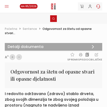
NN 85/2026
Početna
>
Sentence
>
Odgovornost za štetu od opasne
stvari...
Detalji dokumenta
A
A
SPREMI
ISPIS
DOC
BILJEŠKE
Odgovornost za štetu od opasne stvari
ili opasne djelatnosti
I redovito održavano (zdravo) stablo drveta,
zbog svojih dimenzija te zbog svojeg položaja u
prostoru (nagnuto te nadvijeno iznad