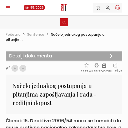
NN 85/2026
Početna
>
Sentence
>
Načelo jednakog postupanja u
pitanjim...
Detalji dokumenta
A
A
SPREMI
ISPIS
DOC
BILJEŠKE
Načelo jednakog postupanja u
pitanjima zapošljavanja i rada -
rodiljni dopust
Članak 15. Direktive 2006/54 mora se tumačiti da
mu je protivno nacionalno zakonodavstvo koje iz