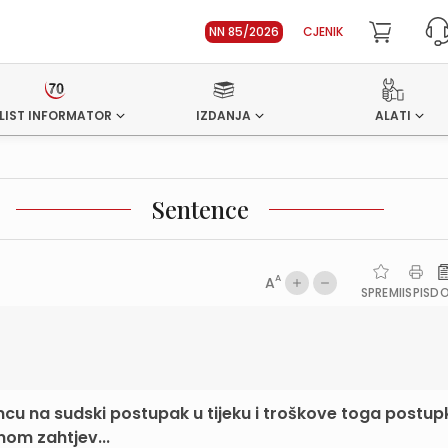
NN 85/2026
CJENIK
LIST INFORMATOR
IZDANJA
ALATI
Sentence
A
A
SPREMI
ISPIS
D
u na sudski postupak u tijeku i troškove toga postupk
om zahtjev...