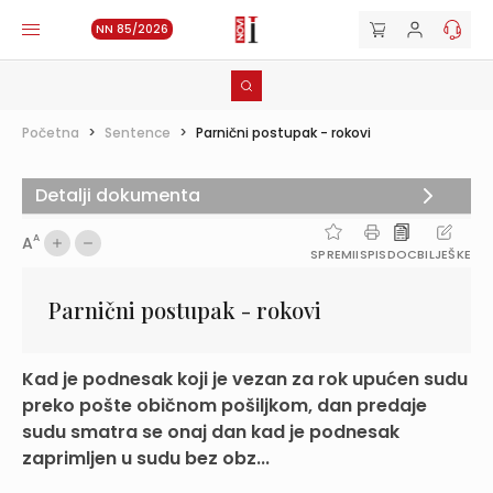
NN 85/2026
Početna
>
Sentence
>
Parnični postupak - rokovi
Detalji dokumenta
A
A
SPREMI
ISPIS
DOC
BILJEŠKE
Parnični postupak - rokovi
Kad je podnesak koji je vezan za rok upućen sudu
preko pošte običnom pošiljkom, dan predaje
sudu smatra se onaj dan kad je podnesak
zaprimljen u sudu bez obz...