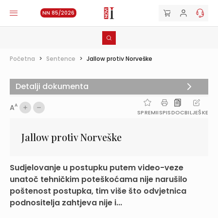
NN 85/2026
Početna
>
Sentence
>
Jallow protiv Norveške
Detalji dokumenta
A
A
SPREMI
ISPIS
DOC
BILJEŠKE
Jallow protiv Norveške
Sudjelovanje u postupku putem video-veze
unatoč tehničkim poteškoćama nije narušilo
poštenost postupka, tim više što odvjetnica
podnositelja zahtjeva nije i...