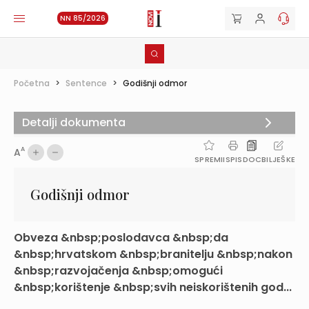
NN 85/2026
Početna
>
Sentence
>
Godišnji odmor
Detalji dokumenta
A
A
SPREMI
ISPIS
DOC
BILJEŠKE
Godišnji odmor
Obveza &nbsp;poslodavca &nbsp;da
&nbsp;hrvatskom &nbsp;branitelju &nbsp;nakon
&nbsp;razvojačenja &nbsp;omogući
&nbsp;korištenje &nbsp;svih neiskorištenih god...