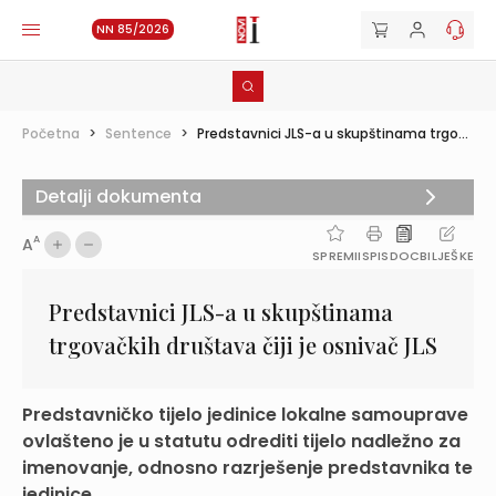
NN 85/2026
Početna
>
Sentence
>
Predstavnici JLS-a u skupštinama trgo...
Detalji dokumenta
A
A
SPREMI
ISPIS
DOC
BILJEŠKE
Predstavnici JLS-a u skupštinama
trgovačkih društava čiji je osnivač JLS
Predstavničko tijelo jedinice lokalne samouprave
ovlašteno je u statutu odrediti tijelo nadležno za
imenovanje, odnosno razrješenje predstavnika te
jedinice ...