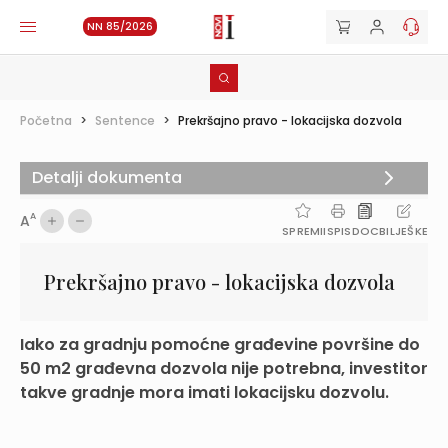
NN 85/2026
Početna
>
Sentence
>
Prekršajno pravo - lokacijska dozvola
Detalji dokumenta
A
A
SPREMI
ISPIS
DOC
BILJEŠKE
Prekršajno pravo - lokacijska dozvola
Iako za gradnju pomoćne građevine površine do
50 m2 građevna dozvola nije potrebna, investitor
takve gradnje mora imati lokacijsku dozvolu.