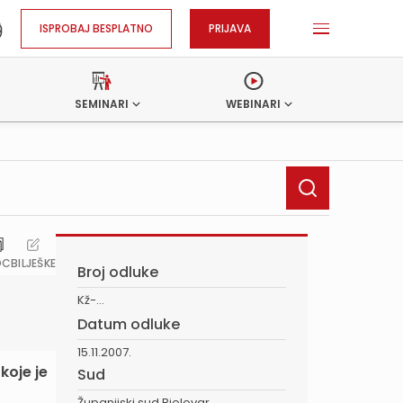
ISPROBAJ BESPLATNO
PRIJAVA
SEMINARI
WEBINARI
OC
BILJEŠKE
Broj odluke
Kž-...
Datum odluke
15.11.2007.
koje je
Sud
Županijski sud Bjelovar