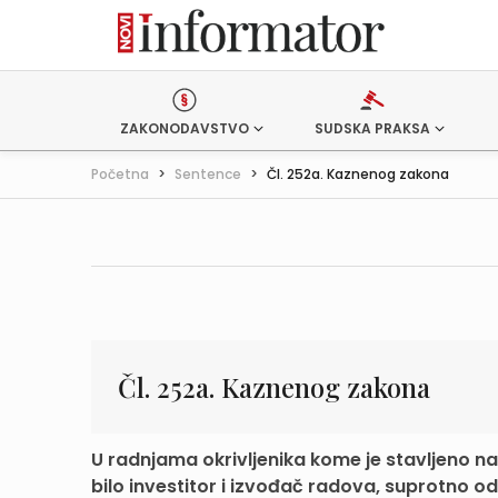
ZAKONODAVSTVO
SUDSKA PRAKSA
Početna
>
Sentence
>
Čl. 252a. Kaznenog zakona
Čl. 252a. Kaznenog zakona
U radnjama okrivljenika kome je stavljeno na
bilo investitor i izvođač radova, suprotno odr