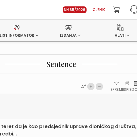
NN 85/2026
CJENIK
LIST INFORMATOR
IZDANJA
ALATI
Sentence
A
A
SPREMI
ISPIS
D
 teret da je kao predsjednik uprave dioničkog društva, 
edbi...