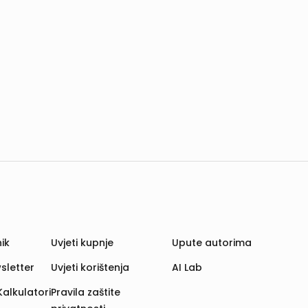
ik
Uvjeti kupnje
Upute autorima
sletter
Uvjeti korištenja
AI Lab
Kalkulatori
Pravila zaštite