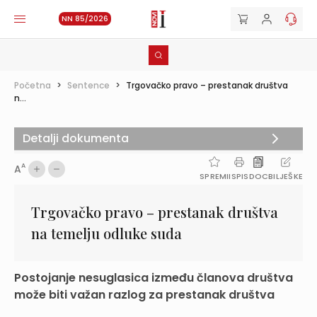
NN 85/2026
Početna
>
Sentence
>
Trgovačko pravo – prestanak društva
n...
Detalji dokumenta
A
A
SPREMI
ISPIS
DOC
BILJEŠKE
Trgovačko pravo – prestanak društva
na temelju odluke suda
Postojanje nesuglasica između članova društva
može biti važan razlog za prestanak društva