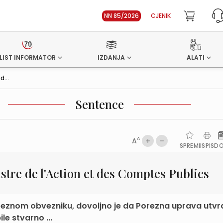
NN 85/2026
CJENIK
LIST INFORMATOR
IZDANJA
ALATI
d...
Sentence
A
A
SPREMI
ISPIS
D
stre de l'Action et des Comptes Publics
eznom obvezniku, dovoljno je da Porezna uprava utvr
le stvarno ...