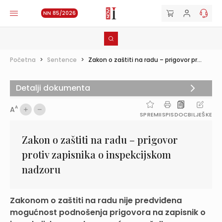
NN 85/2026
Početna
>
Sentence
>
Zakon o zaštiti na radu – prigovor pr...
Detalji dokumenta
A
A
SPREMI
ISPIS
DOC
BILJEŠKE
Zakon o zaštiti na radu – prigovor
protiv zapisnika o inspekcijskom
nadzoru
Zakonom o zaštiti na radu nije predviđena
mogućnost podnošenja prigovora na zapisnik o