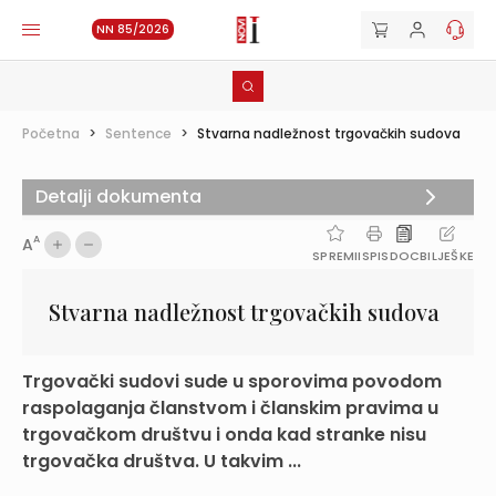
NN 85/2026
Početna
>
Sentence
>
Stvarna nadležnost trgovačkih sudova
Detalji dokumenta
A
A
SPREMI
ISPIS
DOC
BILJEŠKE
Stvarna nadležnost trgovačkih sudova
Trgovački sudovi sude u sporovima povodom
raspolaganja članstvom i članskim pravima u
trgovačkom društvu i onda kad stranke nisu
trgovačka društva. U takvim ...